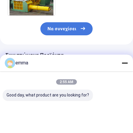
συσκευάσει εξοπλισμό Y81t
δεμάτων Τύπου - 160
Να συνεχίσει
Συνιστώμενα Προϊόντα
emma
2:55 AM
Good day, what product are you looking for?
Υδραυλική μηχανή
small cover area
Λύση ανακύκ
συσκευασίας
easy operation easy
Μηχανή
απορριμμάτων
maintenance scrap
συσκευασίας
μεγάλης πίεσης για
metal press machine
απορριμμάτω
όλα τα είδη
for scrap yard
Διαστάσεις
Καλύτερη τιμή
Καλύτερη τιμή
Καλύτερη 