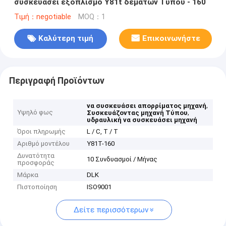
συσκευάσει εξοπλισμό Y81t δεμάτων Τύπου - 160
Τιμή：negotiable
MOQ：1
Καλύτερη τιμή
Επικοινωνήστε
Περιγραφή Προϊόντων
,
να συσκευάσει απορρίματος μηχανή
Υψηλό φως
,
Συσκευάζοντας μηχανή Τύπου
υδραυλική να συσκευάσει μηχανή
Όροι πληρωμής
L / C, T / T
Αριθμό μοντέλου
Y81T-160
Δυνατότητα
10 Συνδυασμοί / Μήνας
προσφοράς
Μάρκα
DLK
Πιστοποίηση
ISO9001
Δείτε περισσότερων