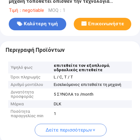
μηχανή τοποθετεί όπισθεν την τεχνολογία
υδραυλική ή το αέριο Drive
Τιμή：negotiable
MOQ：1
Καλύτερη τιμή
Επικοινωνήστε
Περιγραφή Προϊόντων
,
επιτεθείτε τον εξοπλισμό
Υψηλό φως
υδραυλικός επιτεθείτε
Όροι πληρωμής
L / C, T / T
Αριθμό μοντέλου
Εισελκόμενος επιτεθείτε τη μηχανή
Δυνατότητα
5 ΣΥΝΟΛΑ το /month
προσφοράς
Μάρκα
DLK
Ποσότητα
1
παραγγελίας min
Δείτε περισσότερων