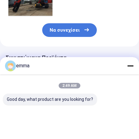
τοποθετεί όπισθεν την
τεχνολογία υδραυλική ή το
αέριο Drive
Να συνεχίσει
Συνιστώμενα Προϊόντα
emma
2:49 AM
Good day, what product are you looking for?
Υδραυλική λαβή για
Ο εκσκαφέας
Πέντε αρπαγέ
εξορυκτήρα
ανακύκλωσης
χειρισμού
παλιοσίδερου
απορρίματος
επιτίθεται τη μέσου
χάλυβα πετάλ
μεγέθους συνήθεια
χρώμα που
Καλύτερη τιμή
Καλύτερη τιμή
Καλύτερη 