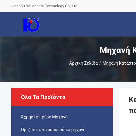
JiangSu DaLongKai Technology Co., Ltd
Μηχανή 
Αρχική Σελίδα
/
Μηχανή Καταστρ
Όλα Τα Προϊόντα
Κ
π
Άχρηστα πρέσα Μηχανή
Οριζόντια να συσκευάσει μηχανή