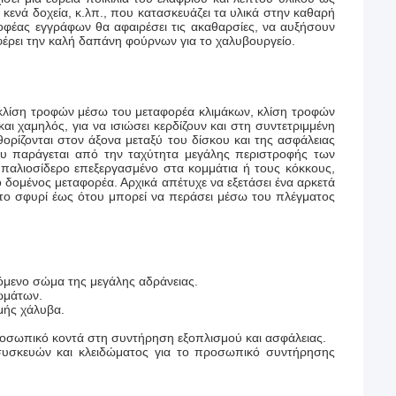
 κενά δοχεία, κ.λπ., που κατασκευάζει τα υλικά στην καθαρή
οφέας εγγράφων θα αφαιρέσει τις ακαθαρσίες, να αυξήσουν
φέρει την καλή δαπάνη φούρνων για το χαλυβουργείο.
 κλίση τροφών μέσω του μεταφορέα κλιμάκων, κλίση τροφών
ι χαμηλός, για να ισιώσει κερδίζουν και στη συντετριμμένη
ορίζονται στον άξονα μεταξύ του δίσκου και της ασφάλειας
που παράγεται από την ταχύτητα μεγάλης περιστροφής των
 παλιοσίδερο επεξεργασμένο στα κομμάτια ή τους κόκκους,
δομένος μεταφορέα. Αρχικά απέτυχε να εξετάσει ένα αρκετά
αι το σφυρί έως ότου μπορεί να περάσει μέσω του πλέγματος
όμενο σώμα της μεγάλης αδράνειας.
ωμάτων.
μής χάλυβα.
ροσωπικό κοντά στη συντήρηση εξοπλισμού και ασφάλειας.
συσκευών και κλειδώματος για το προσωπικό συντήρησης