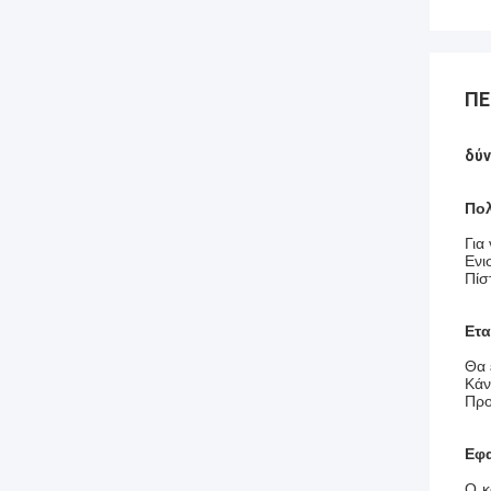
ΠΕ
δύν
Πολ
Για
Ενι
Πίσ
Ετα
Θα 
Κάν
Προ
Εφ
Ο κ