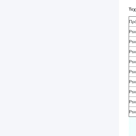
Τεχ
Πρ
Psx
Psx
Psx
Psx
Psx
Psx
Psx
Psx
Psx