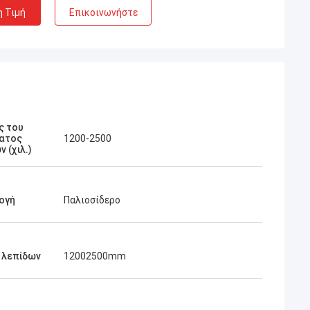
η Τιμή
Επικοινωνήστε
ς του
ματος
1200-2500
 (χιλ.)
ογή
Παλιοσίδερο
 λεπίδων
12002500mm