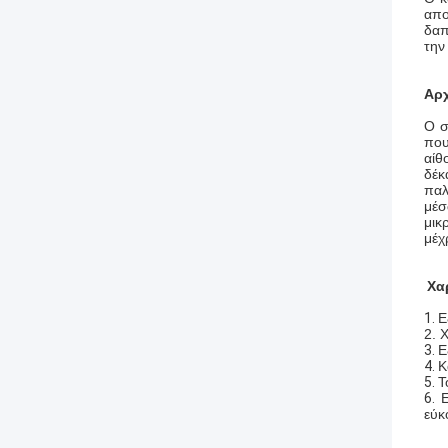
απο
δαπ
την
Αρ
Ο σ
που
αίθ
δέκ
παλ
μέσ
μικ
μέχ
Χα
1.
Ε
2. 
3.
Ε
4.
Κ
5.
Τ
6.
εύκ