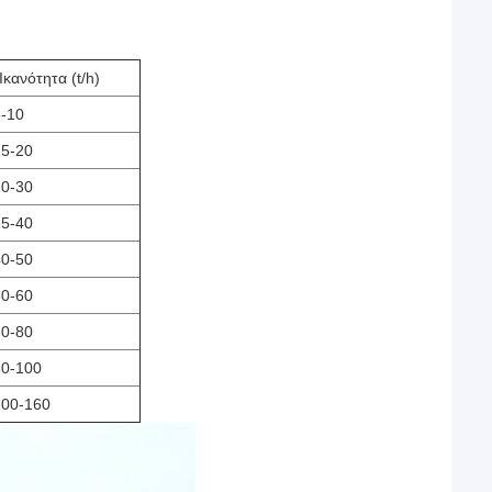
Ικανότητα (t/h)
6-10
15-20
20-30
25-40
40-50
50-60
60-80
80-100
100-160