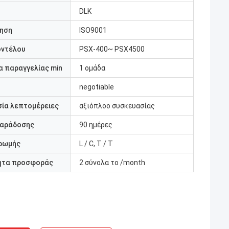
DLK
ηση
ISO9001
οντέλου
PSX-400~ PSX4500
 παραγγελίας min
1 ομάδα
negotiable
ία λεπτομέρειες
αξιόπλοο συσκευασίας
παράδοσης
90 ημέρες
ρωμής
L / C, T / T
ητα προσφοράς
2 σύνολα το /month