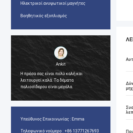
Ηλεκτρικοί ανυψωτικοί μαγνήτες
Βοηθητικός εξοπλισμός
ΛΕ
Αυ
Ankit
Η πρέσα σας είναι πολύ καλή και
λειτουργεί καλά. Τα δέματα
Η μηχα
Δύν
παλιοσίδερου είναι μεγάλα.
μη
Συ
λε
Υπεύθυνος Επικοινωνίας :
Emma
Τηλεφωνικό νούμερο :
+86 13771267693
Πο