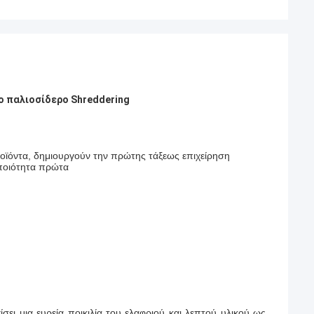
ο παλιοσίδερο Shreddering
προϊόντα, δημιουργούν την πρώτης τάξεως επιχείρηση
 ποιότητα πρώτα
ει μια ευρεία ποικιλία του ελαφριού και λεπτού υλικού ως