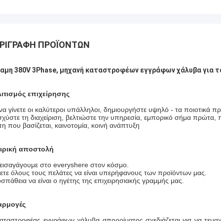
ΡΙΓΡΑΦΉ ΠΡΟΪΌΝΤΩΝ
αμη 380V 3Phase, μηχανή καταστροφέων εγγράφων χάλυβα για τ
ιτισμός επιχείρησης
 να γίνετε οι καλύτεροι υπάλληλοι, δημιουργήστε υψηλό - τα ποιοτικά 
σχύστε τη διαχείριση, βελτιώστε την υπηρεσία, εμπορικό σήμα πρώτα,
τη που βασίζεται, καινοτομία, κοινή ανάπτυξη
ιρική αποστολή
εισαγάγουμε στο everyshere στον κόσμο.
ετε όλους τους πελάτες να είναι υπερήφανους των προϊόντων μας.
σπάθεια να είναι ο ηγέτης της επιχειρησιακής γραμμής μας.
αρμογές
αταστροφέας εγγράφων χάλυβα απορρίματος σχεδιάζεται για να τεμαχίσ