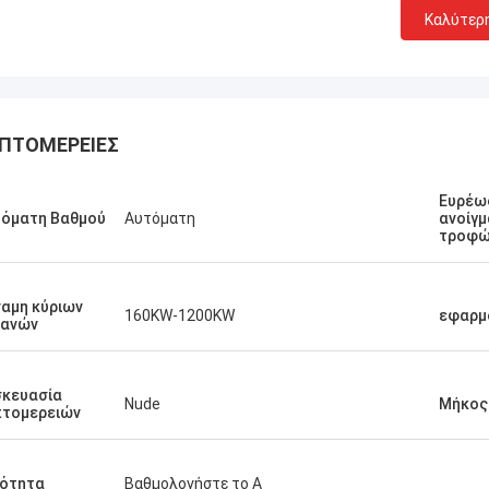
Καλύτερ
ΠΤΟΜΈΡΕΙΕΣ
Ευρέω
τόματη Βαθμού
Αυτόματη
ανοίγ
τροφών
Manu
νή πρεσών λειτουργεί πολύ καλά.
αμη κύριων
160KW-1200KW
εφαρμ
χανών
σκευασία
Nude
Μήκος
πτομερειών
ιότητα
Βαθμολογήστε το Α