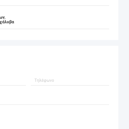
ων
,
 χάλυβα