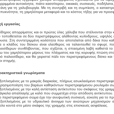
ρριμμένα αυτοκίνητα, πιάτο κασσίτερου, οικιακές συσκευές, ποδήλατα,
άνη για τη χαλυβουργία. Με τη συντριβή και τη συμπίεση, ο καταστρ
 πυκνότητα, τη χαμηλότερα μεταφορά και το κόστος τήξης για να προσ
χή εργασίας
ίδηρος απορρίματος και οι πρώτες ύλες χάλυβα που στέλνονται στην
 τοποθετείται σε δύο περιστρέψιμους αλέθοντας κυλίνδρους, υψηλός κα
ουσα. Στη συντετριμμένη κοιλότητα που αποτελείται από δέκα που καθ
α ο κλάδος του δίσκου είναι ελεύθερος να ταλαντευθεί το σφυρί, 
ιοσίδερων συνθλίβοντας, που σχίζεται, η σπασμένη λαβή καθιστά το
ω του χαμηλότερου μέρους του πλέγματος και της κορυφής πτώση στο 
ρό παλιοσίδερο, και θα χειριστεί πάλι τον περιστρεφόμενους δίσκο κ
ρι στιγμής.
ρακτηριστικά γνωρίσματα
ξοπλισμένος με το μακράς διαρκείας, πλήρως εσωκλειόμενο περιστρεφ
Χρησιμοποίηση του βαρέων καθηκόντων περιστρεφόμενου ρουλεμάν σ
ξοπλισμένος με την καλή αντίσταση αντίκτυπου του σκάφους της γραμ
άγκελα απαλλαγής με καλό που συμμετέχει στην απόδοση αντίκτυπου.
ο περιστρεφόμενο σώμα έχει την ανυψωτική συσκευή, εύκολη για το π
Εξοπλισμένος με το υδραυλικό άνοιγμα των ανώτερων μηχανισμών 
ολο κοντά στο μέσο σκάφος της γραμμής στις επισκευές ασφάλειας.