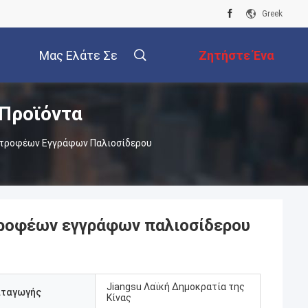
Greek
Μας Ελάτε Σε
Ζητήστε Ένα
Προϊόντα
Επαφή Με
Απόσπασμα
τροφέων Εγγράφων Παλιοσίδερου
ροφέων εγγράφων παλιοσίδερου
Jiangsu Λαϊκή Δημοκρατία της
αταγωγής
Κίνας