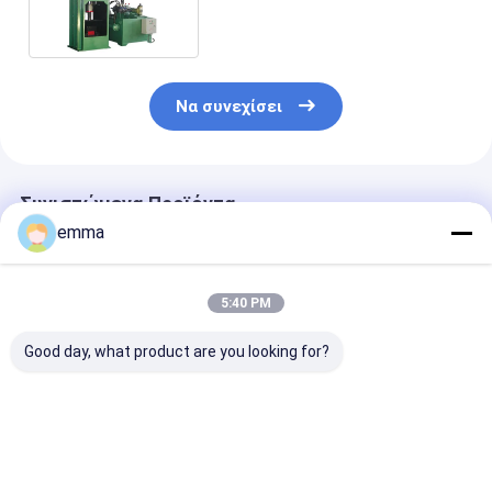
προγραμματίζοντας λογικό
ελεγκτή Y83 - 500
Να συνεχίσει
Συνιστώμενα Προϊόντα
emma
5:40 PM
Good day, what product are you looking for?
Διπλή Briquetting
Briquetting
Υδραυλικός
ODM cOem
μετάλλων δόνησης
Briquetting
κυλίνδρων μηχανή
ελεύθερος Τύπος/
μετάλλων κάθ
Τύπου
υδραυλικός Τύπος
Τύπος μηχανώ
ανθρακόπλινθων
τα τσιπ χαλκο
Καλύτερη τιμή
Καλύτερη τιμή
Καλύτερη 