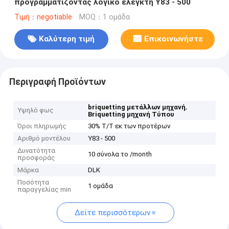
προγραμματίζοντας λογικό ελεγκτή Y83 - 500
Τιμή：negotiable
MOQ：1 ομάδα
Καλύτερη τιμή
Επικοινωνήστε
Περιγραφή Προϊόντων
,
briquetting μετάλλων μηχανή
Υψηλό φως
Briquetting μηχανή Τύπου
Όροι πληρωμής
30% T/T εκ των προτέρων
Αριθμό μοντέλου
Y83 - 500
Δυνατότητα
10 σύνολα το /month
προσφοράς
Μάρκα
DLK
Ποσότητα
1 ομάδα
παραγγελίας min
Δείτε περισσότερων