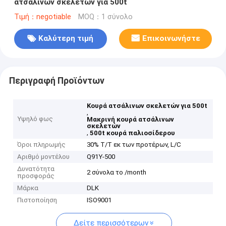
ατσάλινων σκελετών για 500t
Τιμή：negotiable
MOQ：1 σύνολο
Καλύτερη τιμή
Επικοινωνήστε
Περιγραφή Προϊόντων
Κουρά ατσάλινων σκελετών για 500t
,
Υψηλό φως
Μακρινή κουρά ατσάλινων
σκελετών
,
500t κουρά παλιοσίδερου
Όροι πληρωμής
30% T/T εκ των προτέρων, L/C
Αριθμό μοντέλου
Q91Y-500
Δυνατότητα
2 σύνολα το /month
προσφοράς
Μάρκα
DLK
Πιστοποίηση
ISO9001
Δείτε περισσότερων