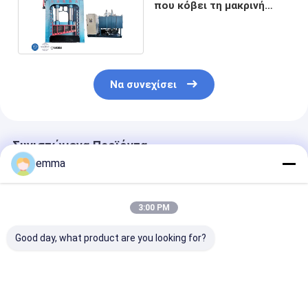
που κόβει τη μακρινή
κουρά ατσάλινων
σκελετών για 500t
Να συνεχίσει
Συνιστώμενα Προϊόντα
emma
3:00 PM
Good day, what product are you looking for?
Τεχνική μηχανή με
Μεταλλική μηχανή
5000kn Μέγισ
αυτοματοποιημένες
για την ορθολογική
δύναμη κοπής
ρυθμίσεις και
κοπή μεταλλικών
1400/1600mm