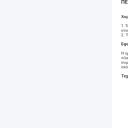
ΠΕ
Χαρ
1.
Τ
στα
2. 
Εφ
Η η
πλα
συμ
σκό
Τεχ