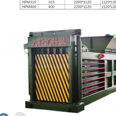
HPM315
315
2200*1120
1120*13
HPM400
400
2200*1120
1120*13