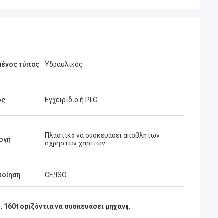
μένος τύπος
Υδραυλικός
ος
Εγχειρίδιο ή PLC
Πλαστικό να συσκευάσει αποβλήτων
ογή
άχρηστων χαρτιών
ποίηση
CE/ISO
ή
,
160t οριζόντια να συσκευάσει μηχανή
,