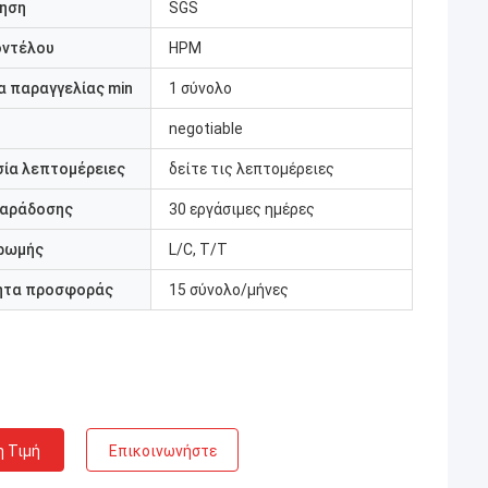
ηση
SGS
οντέλου
HPM
 παραγγελίας min
1 σύνολο
negotiable
ία λεπτομέρειες
δείτε τις λεπτομέρειες
παράδοσης
30 εργάσιμες ημέρες
ρωμής
L/C, T/T
ητα προσφοράς
15 σύνολο/μήνες
η Τιμή
Επικοινωνήστε