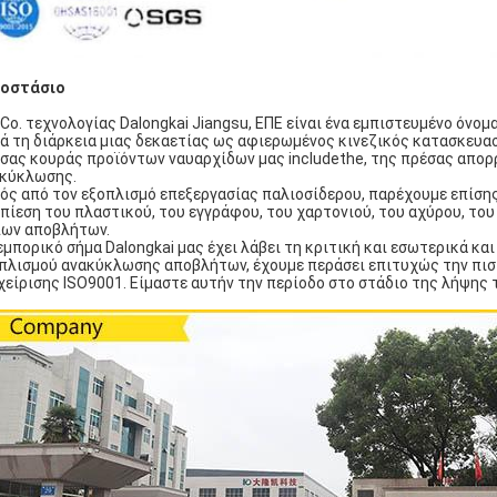
γοστάσιο
o. τεχνολογίας Dalongkai Jiangsu, ΕΠΕ είναι ένα εμπιστευμένο όνο
ά τη διάρκεια μιας δεκαετίας ως αφιερωμένος κινεζικός κατασκευα
σας κουράς προϊόντων ναυαρχίδων μας includethe, της πρέσας απορρ
κύκλωσης.
ός από τον εξοπλισμό επεξεργασίας παλιοσίδερου, παρέχουμε επίσης 
πίεση του πλαστικού, του εγγράφου, του χαρτονιού, του αχύρου, τ
ων αποβλήτων.
εμπορικό σήμα Dalongkai μας έχει λάβει τη κριτική και εσωτερικά κ
πλισμού ανακύκλωσης αποβλήτων, έχουμε περάσει επιτυχώς την πισ
χείρισης ISO9001. Είμαστε αυτήν την περίοδο στο στάδιο της λήψη