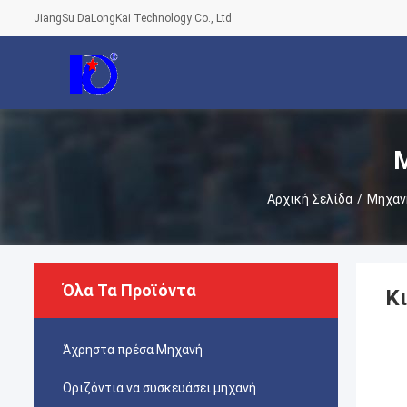
JiangSu DaLongKai Technology Co., Ltd
Μ
Αρχική Σελίδα
/
Μηχαν
Όλα Τα Προϊόντα
Κ
Άχρηστα πρέσα Μηχανή
Οριζόντια να συσκευάσει μηχανή