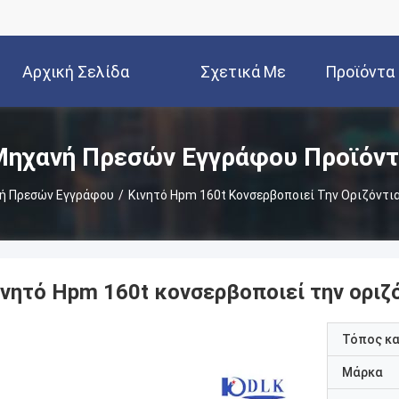
Αρχική Σελίδα
Σχετικά Με
Προϊόντα
Εμάς
ηχανή Πρεσών Εγγράφου Προϊόν
ή Πρεσών Εγγράφου
/
Κινητό Hpm 160t Κονσερβοποιεί Την Οριζόντι
ινητό Hpm 160t κονσερβοποιεί την οριζ
Τόπος κ
Μάρκα