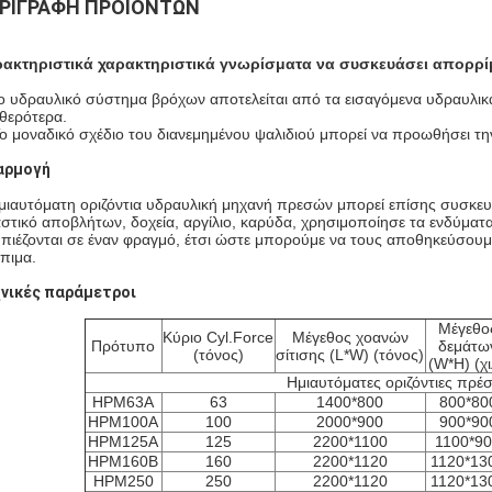
ΡΙΓΡΑΦΉ ΠΡΟΪΌΝΤΩΝ
ακτηριστικά χαρακτηριστικά γνωρίσματα να συσκευάσει απορρί
ο υδραυλικό σύστημα βρόχων αποτελείται από τα εισαγόμενα υδραυλικά
θερότερα.
Το μοναδικό σχέδιο του διανεμημένου ψαλιδιού μπορεί να προωθήσει τη
αρμογή
μιαυτόματη οριζόντια υδραυλική μηχανή πρεσών μπορεί επίσης συσκευά
στικό αποβλήτων, δοχεία, αργίλιο, καρύδα, χρησιμοποίησε τα ενδύματα
πιέζονται σε έναν φραγμό, έτσι ώστε μπορούμε να τους αποθηκεύσουμ
πιμα.
νικές παράμετροι
Μέγεθο
Κύριο Cyl.Force
Μέγεθος χοανών
Πρότυπο
δεμάτω
(τόνος)
σίτισης (L*W) (τόνος)
(W*H) (χι
Ημιαυτόματες οριζόντιες πρέ
HPM63A
63
1400*800
800*80
HPM100A
100
2000*900
900*90
HPM125A
125
2200*1100
1100*9
HPM160B
160
2200*1120
1120*13
HPM250
250
2200*1120
1120*13