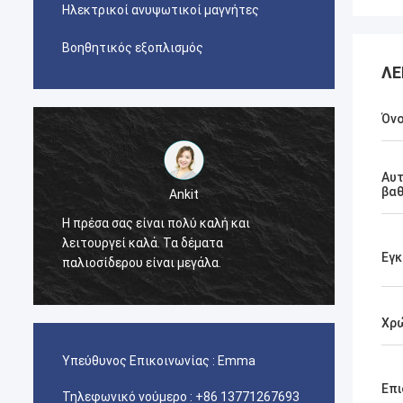
Ηλεκτρικοί ανυψωτικοί μαγνήτες
Βοηθητικός εξοπλισμός
ΛΕ
Όν
Αυ
βα
Ankit
Manu
α σας είναι πολύ καλή και
ργεί καλά. Τα δέματα
Η μηχανή πρεσών λειτου
Εγ
ίδερου είναι μεγάλα.
Χρ
Υπεύθυνος Επικοινωνίας :
Emma
Επι
Τηλεφωνικό νούμερο :
+86 13771267693