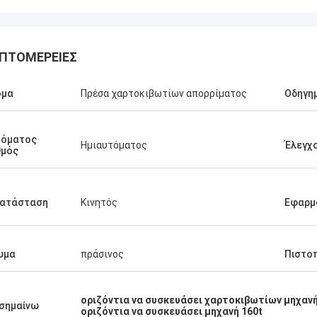
ΠΤΟΜΈΡΕΙΕΣ
ομα
Πρέσα χαρτοκιβωτίων απορρίματος
Οδηγη
τόματος
Ημιαυτόματος
Έλεγχ
θμός
ργεί πολύ καλά.
κατάσταση
Κινητός
Εφαρμ
ώμα
πράσινος
Πιστο
οριζόντια να συσκευάσει χαρτοκιβωτίων μηχαν
σημαίνω
οριζόντια να συσκευάσει μηχανή 160t