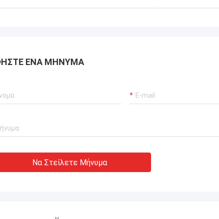
ΉΣΤΕ ΈΝΑ ΜΉΝΥΜΑ
Να Στείλετε Μήνυμα