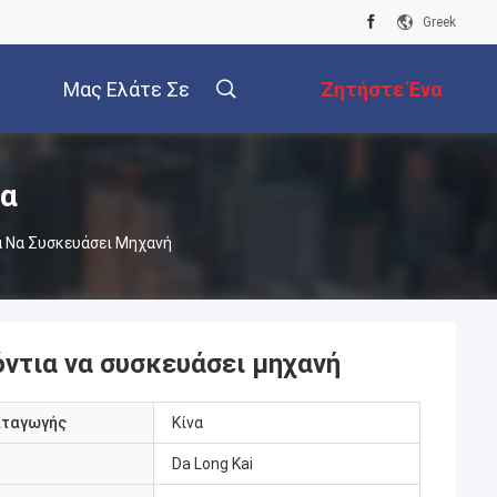
Greek
Μας Ελάτε Σε
Ζητήστε Ένα
Επαφή Με
Απόσπασμα
τα
α Να Συσκευάσει Μηχανή
όντια να συσκευάσει μηχανή
αταγωγής
Κίνα
Da Long Kai