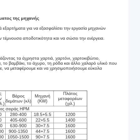
ματος της μηχανής
 εξαρτήματα για να εξασφαλίσει την εργασία μηχανών
ν τέμνουσα αποδοτικότητα και να σώσει την ενέργεια.
ζοντας τα άχρηστα χαρτιά, χαρτόνι, χαρτοκιβώτιο,
, το βαμβάκι, το άχυρο, τη ρόδα και άλλο χαλαρό υλικό που
ε, να μεταφέρουμε και να χρησιμοποιήσουμε εύκολα
ς
Πλάτος
Βάρος
Μηχανή
ν
μεταφορέων
δεμάτων (κλ)
(KW)
λ.)
(χιλ.)
σες σειράς HPM
0
280-400
18.5+5.5
1200
0
405-600
22+5.5
1400
00
630-900
30+7.5
1600
00
900-1350
44+7.5
1600
00
1050-1500
90+7.5
1600