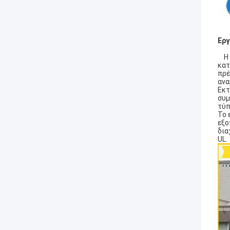
Ερ
Η C
κατ
πρέ
ανα
Εκτ
συμ
τύπ
Το 
εξο
δια
UL.