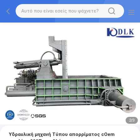
2
/
3
Υδραυλική μηχανή Τύπου απορρίματος cOem