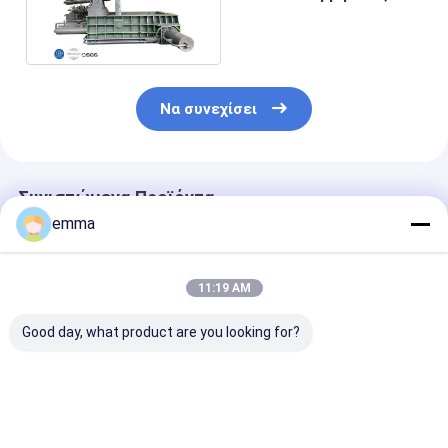
cOem αργιλίου 200T
αποβλήτων
Να συνεχίσει
Συνιστώμενα Προϊόντα
emma
11:19 AM
Good day, what product are you looking for?
Υδραυλική μηχανή
small cover area
Λύση ανακύκ
συσκευασίας
easy operation easy
Μηχανή
απορριμμάτων
maintenance scrap
συσκευασίας
μεγάλης πίεσης για
metal press machine
απορριμμάτω