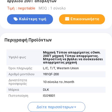
αργιλίου 200T αποβλήτων
Τιμή：negotiable
MOQ：1 σύνολο
Καλύτερη τιμή
Επικοινωνήστε
Περιγραφή Προϊόντων
,
Μηχανή Τύπου απορρίματος cOem
,
200T μηχανή Τύπου απορρίματος
Υψηλό φως
Μπροστινή να βγάλει να συσκευάσει
απορρίματος μηχανή
Όροι πληρωμής
L/C, T/T, Western Union
Αριθμό μοντέλου
Y81QF-200
Δυνατότητα
10 σύνολα το /month
προσφοράς
Μάρκα
DLK
Πιστοποίηση
ISO9001
Δείτε περισσότερων