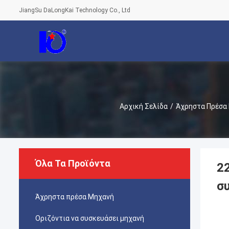
JiangSu DaLongKai Technology Co., Ltd
Αρχική Σελίδα
/
Άχρηστα Πρέσα
Όλα Τα Προϊόντα
2
σ
Άχρηστα πρέσα Μηχανή
Οριζόντια να συσκευάσει μηχανή