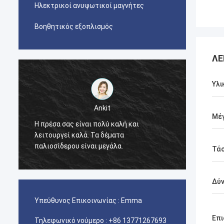
Ηλεκτρικοί ανυψωτικοί μαγνήτες
Βοηθητικός εξοπλισμός
ΛΕ
Υλι
Ankit
Μέ
Η πρέσα σας είναι πολύ καλή και
λειτουργεί καλά. Τα δέματα
Η μηχα
παλιοσίδερου είναι μεγάλα.
Τά
Δύν
Υπεύθυνος Επικοινωνίας :
Emma
Επι
Τηλεφωνικό νούμερο :
+86 13771267693