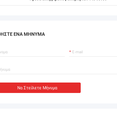
ΉΣΤΕ ΈΝΑ ΜΉΝΥΜΑ
Να Στείλετε Μήνυμα