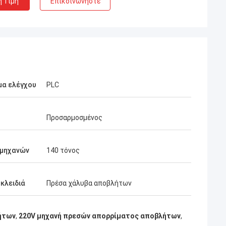
η Τιμή
Επικοινωνήστε
μα ελέγχου
PLC
Προσαρμοσμένος
 μηχανών
140 τόνος
 κλειδιά
Πρέσα χάλυβα αποβλήτων
ήτων
,
220V μηχανή πρεσών απορρίματος αποβλήτων
,