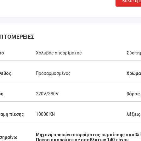
Καλύτερ
ΠΤΟΜΈΡΕΙΕΣ
κό
Χάλυβας απορρίματος
Σύστη
γεθος
Προσαρμοσμένος
Χρώμα
Manu
νή πρεσών λειτουργεί πολύ καλά.
ση
220V/380V
βάρος
αμη πίεσης
10000 KN
λέξεις
Μηχανή πρεσών απορρίματος συμπίεσης αποβλ
σημαίνω
Πρέσα απορρίματος αποβλήτων 140 τόνου