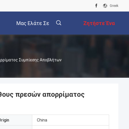
Greek
Μας Ελάτε Σε
Ζητήστε Ένα
Επαφή Με
Απόσπασμα
ορρίματος Συμπίεσης Αποβλήτων
θους πρεσών απορρίματος
rigin
China