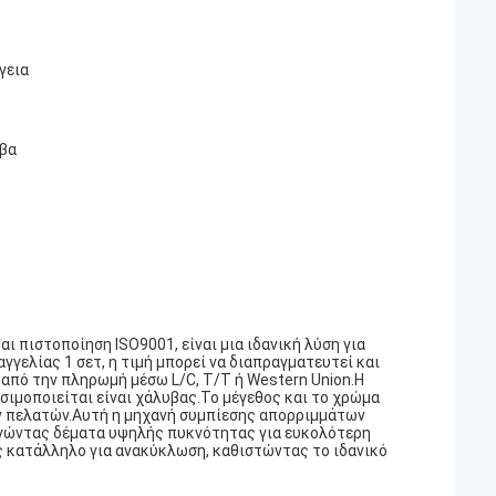
γεια
βα
ο
αι πιστοποίηση ISO9001, είναι μια ιδανική λύση για
ελίας 1 σετ, η τιμή μπορεί να διαπραγματευτεί και
 από την πληρωμή μέσω L/C, T/T ή Western Union.Η
ρησιμοποιείται είναι χάλυβας.Το μέγεθος και το χρώμα
ν πελατών.Αυτή η μηχανή συμπίεσης απορριμμάτων
υργώντας δέματα υψηλής πυκνότητας για ευκολότερη
ς κατάλληλο για ανακύκλωση, καθιστώντας το ιδανικό