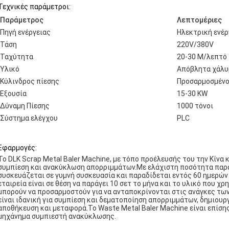
Τεχνικές παράμετροι:
Παράμετρος
Λεπτομέριες
Πηγή ενέργειας
Ηλεκτρική ενέρ
Τάση
220V/380V
Ταχύτητα
20-30 Μ/λεπτό
Υλικό
Απόβλητα χάλυ
Κύλινδρος πίεσης
Προσαρμοσμέν
Εξουσία
15-30 KW
Δύναμη Πίεσης
1000 τόνοι
Σύστημα ελέγχου
PLC
Εφαρμογές:
Το DLK Scrap Metal Baler Machine, με τόπο προέλευσής του την Κίνα κ
συμπίεση και ανακύκλωση απορριμμάτων.Με ελάχιστη ποσότητα παραγγ
συσκευάζεται σε γυμνή συσκευασία και παραδίδεται εντός 60 ημερών
εταιρεία είναι σε θέση να παράγει 10 σετ το μήνα και το υλικό που χ
μπορούν να προσαρμοστούν για να ανταποκρίνονται στις ανάγκες τω
είναι ιδανική για συμπίεση και δεματοποίηση απορριμμάτων, δημιο
αποθήκευση και μεταφορά.Το Waste Metal Baler Machine είναι επίση
μηχάνημα συμπιεστή ανακύκλωσης.