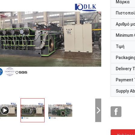
Μάρκα
Πιστοποί
Αριθμό μ
Minimum 
Τιμή
Packaging
Delivery 
Payment 
Supply Abi