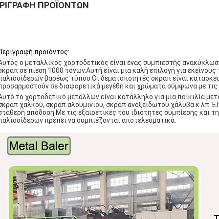
ΡΙΓΡΑΦΉ ΠΡΟΪΌΝΤΩΝ
Περιγραφή προϊόντος:
Αυτός ο μεταλλικός χορτοδετικός είναι ένας συμπιεστής ανακύκλωση
σκραπ σε πίεση 1000 τόνων.Αυτή είναι μια καλή επιλογή για εκείνου
παλιοσίδερων βαρέως τύπου.Οι δεματοποιητές σκραπ είναι κατασκευ
προσαρμοστούν σε διαφορετικά μεγέθη και χρώματα σύμφωνα με τις 
Αυτό το χορτοδετικό μετάλλων είναι κατάλληλο για μια ποικιλία με
σκραπ χαλκού, σκραπ αλουμινίου, σκραπ ανοξείδωτου χάλυβα κ.λπ. Εί
σταθερή απόδοση.Με τις εξαιρετικές του ιδιότητες συμπίεσης και την
παλιοσίδερων πρέπει να συμπιέζονται αποτελεσματικά.