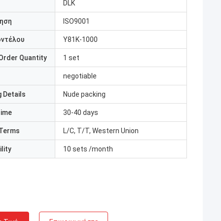
DLK
ηση
ISO9001
οντέλου
Y81K-1000
Order Quantity
1 set
negotiable
 Details
Nude packing
Time
30-40 days
Terms
L/C, T/T, Western Union
lity
10 sets /month